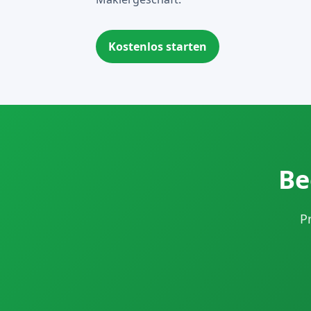
Kostenlos starten
Be
P