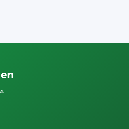
den
r.