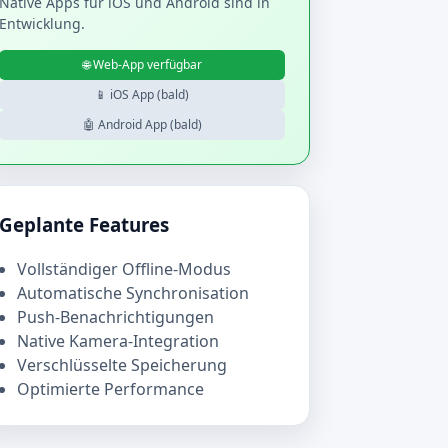
Native Apps für iOS und Android sind in
Entwicklung.
🌐 Web-App verfügbar
📱 iOS App (bald)
🤖 Android App (bald)
Geplante Features
Vollständiger Offline-Modus
Automatische Synchronisation
Push-Benachrichtigungen
Native Kamera-Integration
Verschlüsselte Speicherung
Optimierte Performance