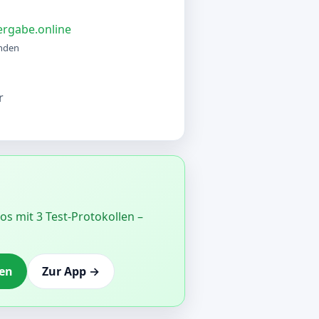
rgabe.online
unden
r
los mit 3 Test-Protokollen –
ren
Zur App →